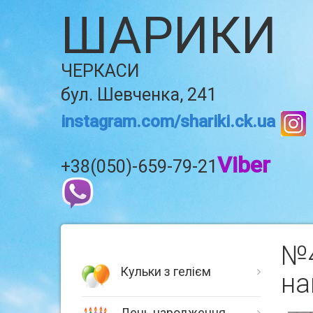
ШАРИКИ
ЧЕРКАСИ
бул. Шевченка, 241
instagram.com/shariki.ck.ua
Viber
+38(050)-659-79-21
№4
Кульки з гелієм
на
День народження