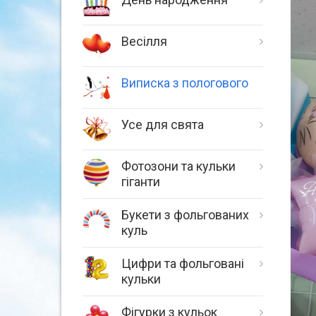
Весілля
Виписка з пологового
Усе для свята
Фотозони та кульки
гіганти
Букети з фольгованих
куль
Цифри та фольговані
кульки
Фігурки з кульок