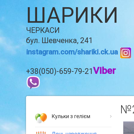
ШАРИКИ
ЧЕРКАСИ
бул. Шевченка, 241
instagram.com/shariki.ck.ua
Viber
+38(050)-659-79-21
№2
Кульки з гелієм
День народження