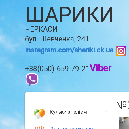
ШАРИКИ
ЧЕРКАСИ
бул. Шевченка, 241
instagram.com/shariki.ck.ua
Viber
+38(050)-659-79-21
№2
Кульки з гелієм
День народження