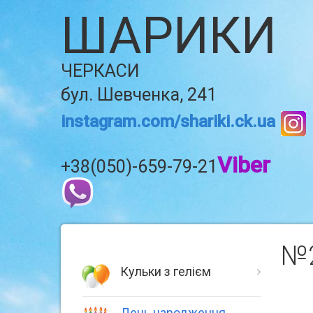
ШАРИКИ
ЧЕРКАСИ
бул. Шевченка, 241
instagram.com/shariki.ck.ua
Viber
+38(050)-659-79-21
№2
Кульки з гелієм
День народження