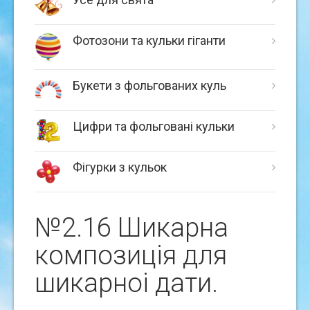
Фотозони та кульки гіганти
Букети з фольгованих куль
Цифри та фольговані кульки
Фігурки з кульок
№2.16 Шикарна
композицiя для
шикарноi дати.