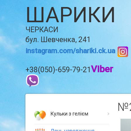
ШАРИКИ
ЧЕРКАСИ
бул. Шевченка, 241
instagram.com/shariki.ck.ua
Viber
+38(050)-659-79-21
№2
Кульки з гелієм
День народження