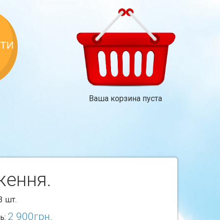
КТИ
Ваша корзина пуста
ження.
3 шт.
2 900
грн.
ь: