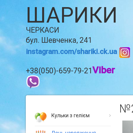
ШАРИКИ
ЧЕРКАСИ
бул. Шевченка, 241
instagram.com/shariki.ck.ua
Viber
+38(050)-659-79-21
№2
Кульки з гелієм
День народження