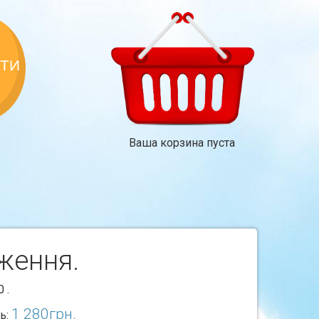
КТИ
Ваша корзина пуста
ження.
0 .
1 280
грн.
ь: