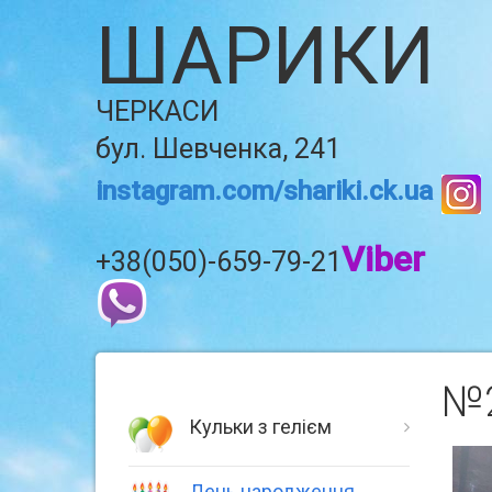
ШАРИКИ
ЧЕРКАСИ
бул. Шевченка, 241
instagram.com/shariki.ck.ua
Viber
+38(050)-659-79-21
№2
Кульки з гелієм
День народження