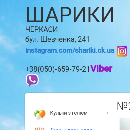
ШАРИКИ
ЧЕРКАСИ
бул. Шевченка, 241
instagram.com/shariki.ck.ua
Viber
+38(050)-659-79-21
№2
Кульки з гелієм
День народження