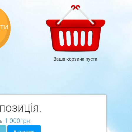
КТИ
Ваша корзина пуста
позицiя.
1 000
грн.
ь:
В корзину