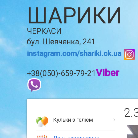
ШАРИКИ
ЧЕРКАСИ
бул. Шевченка, 241
instagram.com/shariki.ck.ua
Viber
+38(050)-659-79-21
2.
Кульки з гелієм
День народження