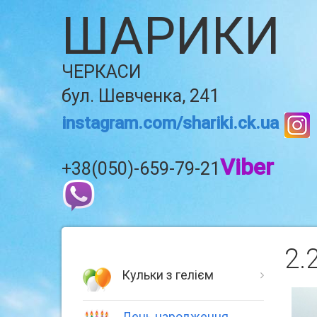
ШАРИКИ
ЧЕРКАСИ
бул. Шевченка, 241
instagram.com/shariki.ck.ua
Viber
+38(050)-659-79-21
2.
Кульки з гелієм
День народження