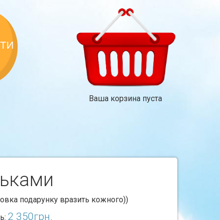
КТИ
Ваша корзина пуста
льками
ковка подарунку вразить кожного))
2 350
грн.
ь: