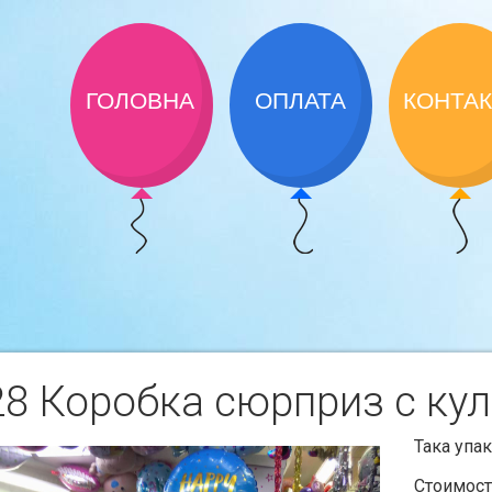
ГОЛОВНА
ОПЛАТА
КОНТА
28 Коробка сюрприз с ку
Така упа
Стоимост