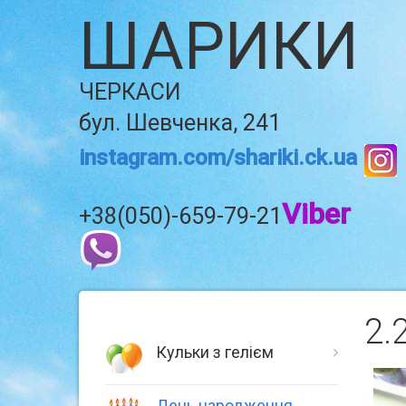
ШАРИКИ
ЧЕРКАСИ
бул. Шевченка, 241
instagram.com/shariki.ck.ua
Viber
+38(050)-659-79-21
2.
Кульки з гелієм
День народження