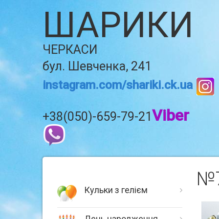
ШАРИКИ
ЧЕРКАСИ
бул. Шевченка, 241
instagram.com/shariki.ck.ua
Viber
+38(050)-659-79-21
№7
Кульки з гелієм
День народження