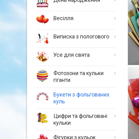
Весілля
Виписка з пологового
Усе для свята
Фотозони та кульки
гіганти
Букети з фольгованих
куль
Цифри та фольговані
кульки
Фігурки з кульок