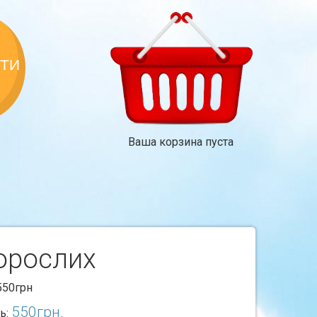
КТИ
Ваша корзина пуста
дорослих
550грн
550
грн.
ь: