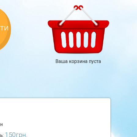
КТИ
Ваша корзина пуста
рн
150
грн.
ь: