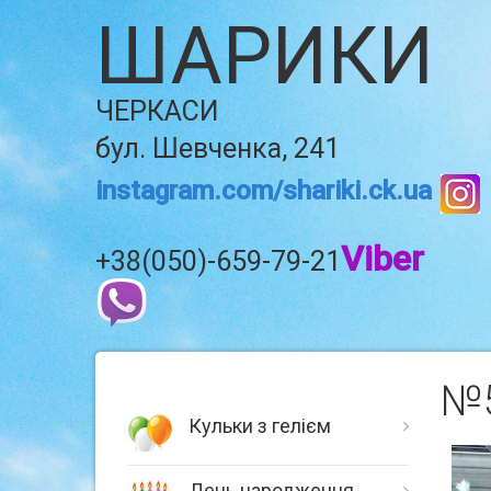
ШАРИКИ
ЧЕРКАСИ
бул. Шевченка, 241
instagram.com/shariki.ck.ua
Viber
+38(050)-659-79-21
№5
Кульки з гелієм
День народження