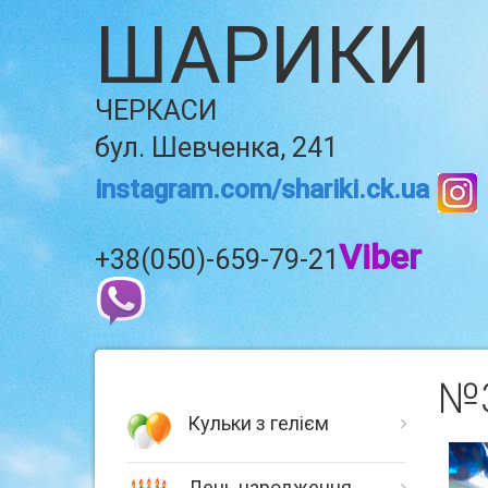
ШАРИКИ
ЧЕРКАСИ
бул. Шевченка, 241
instagram.com/shariki.ck.ua
Viber
+38(050)-659-79-21
№3
Кульки з гелієм
День народження