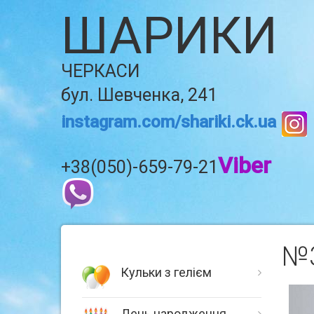
ШАРИКИ
ЧЕРКАСИ
бул. Шевченка, 241
instagram.com/shariki.ck.ua
Viber
+38(050)-659-79-21
№3
Кульки з гелієм
День народження