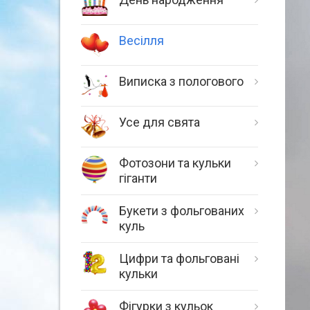
Весілля
Виписка з пологового
Усе для свята
Фотозони та кульки
гіганти
Букети з фольгованих
куль
Цифри та фольговані
кульки
Фігурки з кульок