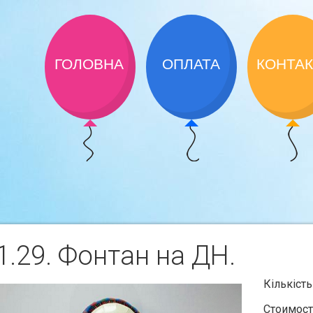
ГОЛОВНА
ОПЛАТА
КОНТА
.29. Фонтан на ДН.
Кiлькiс
Стоимост