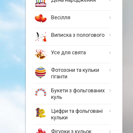
Весілля
Виписка з пологового
Усе для свята
Фотозони та кульки
гіганти
Букети з фольгованих
куль
Цифри та фольговані
кульки
Фігурки з кульок