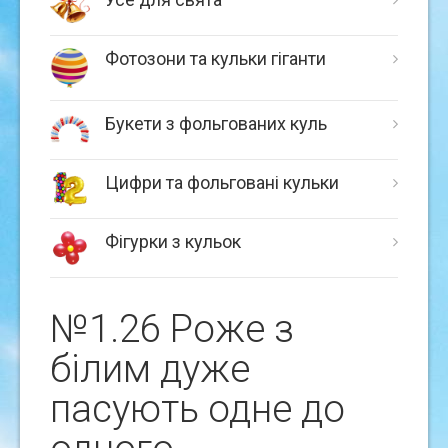
Фотозони та кульки гіганти
Букети з фольгованих куль
Цифри та фольговані кульки
Фігурки з кульок
№1.26 Роже з
бiлим дуже
пасують одне до