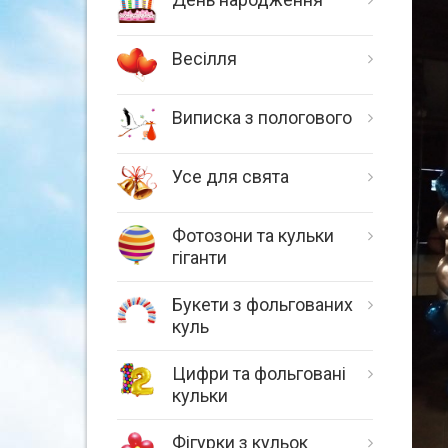
Весілля
Виписка з пологового
Усе для свята
Фотозони та кульки
гіганти
Букети з фольгованих
куль
Цифри та фольговані
кульки
Фігурки з кульок