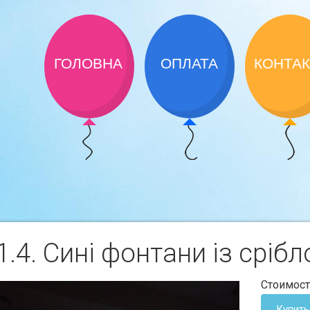
ГОЛОВНА
ОПЛАТА
КОНТА
.4. Синi фонтани iз срiбл
Стоимост
Купить