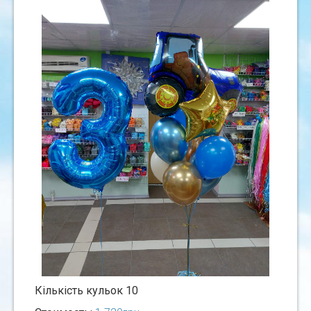
Кiлькiсть кульок 10