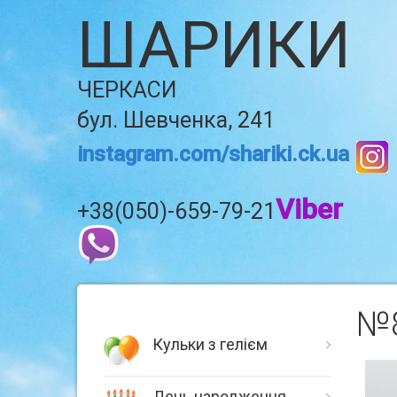
ШАРИКИ
ЧЕРКАСИ
бул. Шевченка, 241
instagram.com/shariki.ck.ua
Viber
+38(050)-659-79-21
№8
Кульки з гелієм
День народження