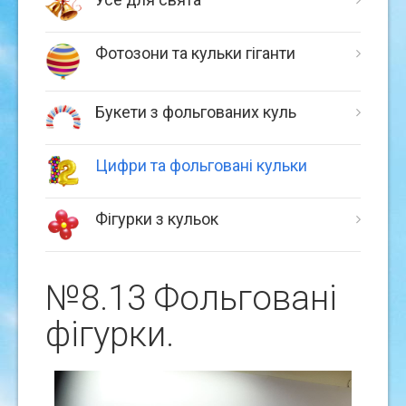
Фотозони та кульки гіганти
Букети з фольгованих куль
Цифри та фольговані кульки
Фігурки з кульок
№8.13 Фольгованi
фiгурки.