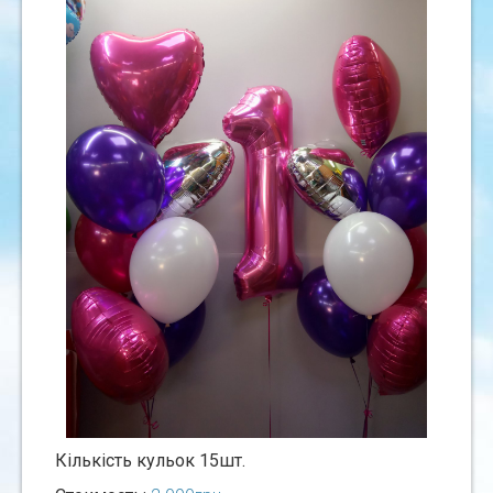
Кiлькiсть кульок 15шт.