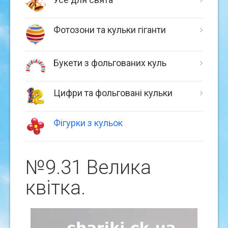
Фотозони та кульки гіганти
Букети з фольгованих куль
Цифри та фольговані кульки
Фігурки з кульок
№9.31 Велика
квiтка.