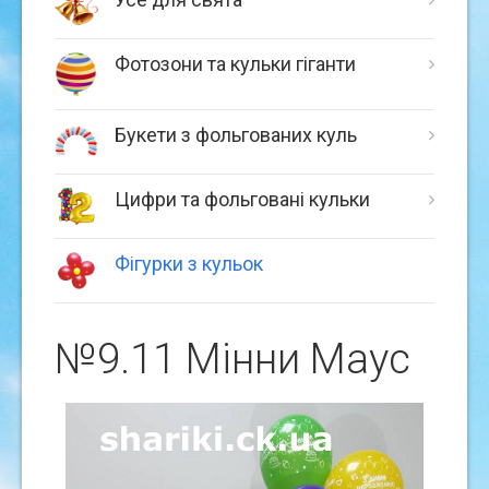
Фотозони та кульки гіганти
Букети з фольгованих куль
Цифри та фольговані кульки
Фігурки з кульок
№9.11 Мiнни Маус