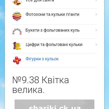
Фотозони та кульки гіганти
Букети з фольгованих куль
Цифри та фольговані кульки
Фігурки з кульок
№9.38 Квiтка
велика.